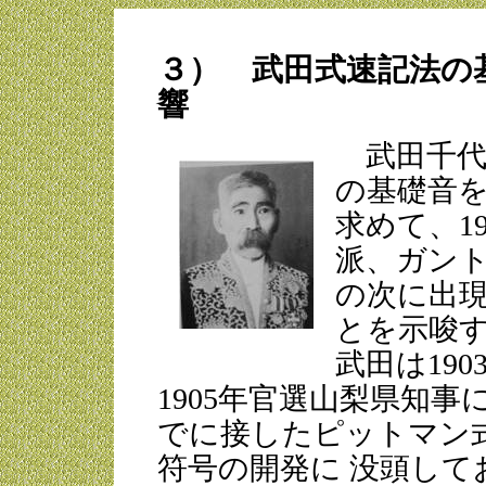
３） 武田式速記法の
響
武田千代
の基礎音を
求めて、1
派、ガン
の次に出
とを示唆
武田は19
1905年官選山梨県知
でに接したピットマン
符号の開発に 没頭し