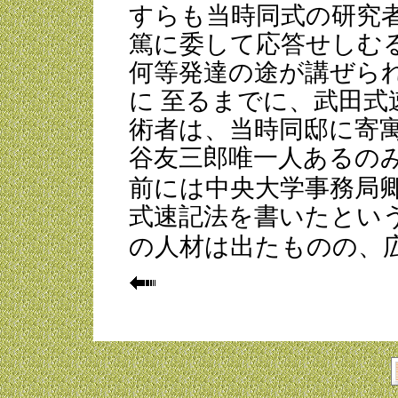
すらも当時同式の研究
篤に委して応答せしむ
何等発達の途が講ぜら
に 至るまでに、武田
術者は、当時同邸に寄寓
谷友三郎唯一人あるの
前には中央大学事務局
式速記法を書いたという
の人材は出たものの、