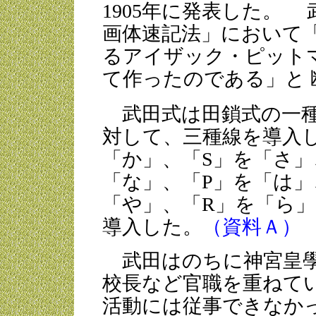
1905年に発表した。
画体速記法」において「
るアイザック・ピット
て作ったのである」と 
武田式は田鎖式の一種
対して、三種線を導入し
「か」、「S」を「さ」
「な」、「P」を「は」
「や」、「R」を「ら」
導入した。
（資料Ａ）
武田はのちに神宮皇學
校長など官職を重ねて
活動には従事できなか