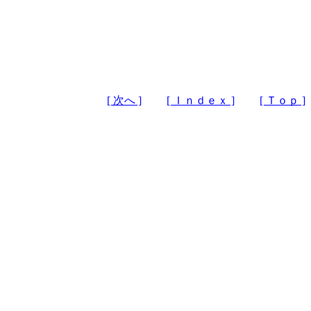
[ 次へ ]
[ Ｉｎｄｅｘ ]
[ Ｔｏｐ ]