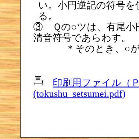
い。小円逆記の符号を
る。
③ Ｑの○ツは、有尾小
清音符号であらわす。
＊そのとき、○
印刷用ファイル（ＰＤ
(tokushu_setsumei.pdf)