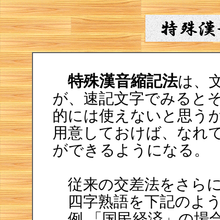
特殊漢音縮記法
は、
が、速記文字でみると
的には使えないと思うが
用意しておけば、なれ
ができるようになる。
従来の交差法をさらに
四字熟語を下記のよう
例 「国民経済」の場