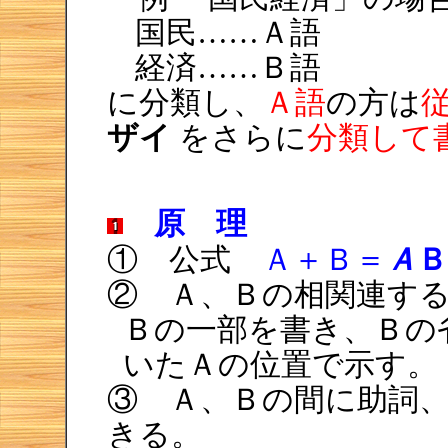
国民……Ａ語
経済……Ｂ語
に分類し、
Ａ語
の方は
ザイ
をさらに
分類して
原 理
Ａ
Ｂ
① 公式
Ａ＋Ｂ＝
② Ａ、Ｂの相関連す
Ｂの一部を書き、Ｂの
いたＡの位置で示す。
③ Ａ、Ｂの間に助詞
きる。