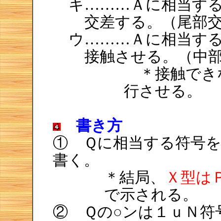
キ………Ａに相当す
交差する。（尾部
ウ………Ａに相当す
接触させる。（中
＊接触でき
行させる。
書き方
① Ｑに相当する符号
書く。
＊結局、
Ｘ型は
で示される。
② Ｑの○ンは１ｕＮ符