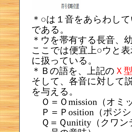
＊○は１音をあらわし
である。
＊ウを帯有する長音、
ここでは便宜上○ウと
に扱っている。
＊Ｂの語を、上記の
Ｘ
そして、各音に対して
を与える。
Ｏ＝
Ｏmission
（オミ
Ｐ＝
Ｐosition
（ポジシ
Ｑ＝
Ｑunitity
（クワン