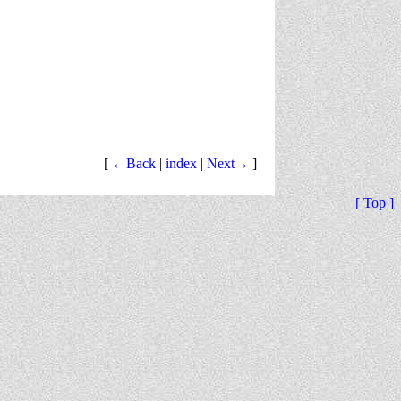
[
←Back
|
index
|
Next→
]
[ Top ]