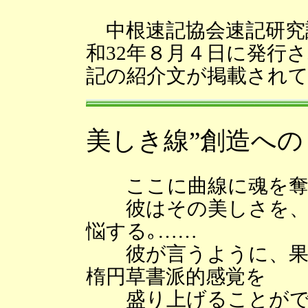
中根速記協会速記研究誌
和32年８月４日に発行
記の紹介文が掲載され
美しき線”創造への
ここに曲線に魂を奪
彼はその美しさを、己
悩する｡……
彼が言うように、果た
楕円草書派的感覚を
盛り上げることがで