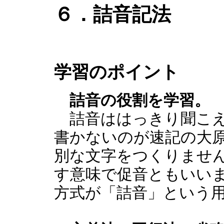
６．詰音記法
学習のポイント
詰音の役割を学習。
詰音ははっきり聞こえ
書かないのが速記の大
別な文字をつくりませ
す意味で促音ともいい
方式が「詰音」という