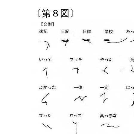
〔第８図〕